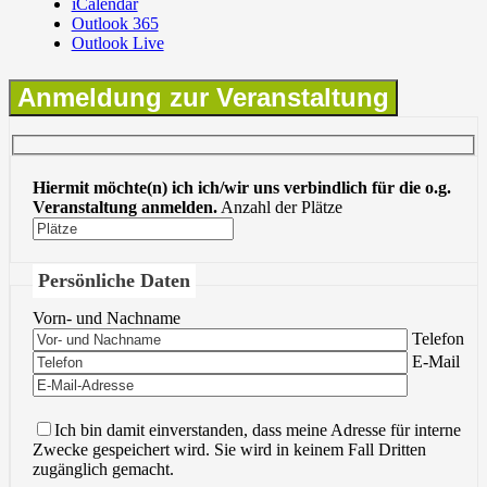
iCalendar
Outlook 365
Outlook Live
Anmeldung zur Veranstaltung
Hiermit möchte(n) ich ich/wir uns verbindlich für die o.g.
Veranstaltung anmelden.
Anzahl der Plätze
Persönliche Daten
Vorn- und Nachname
Bitte lasse 
Telefon
Bitte lasse 
E-Mail
Ich bin damit einverstanden, dass meine Adresse für interne
Zwecke gespeichert wird. Sie wird in keinem Fall Dritten
zugänglich gemacht.