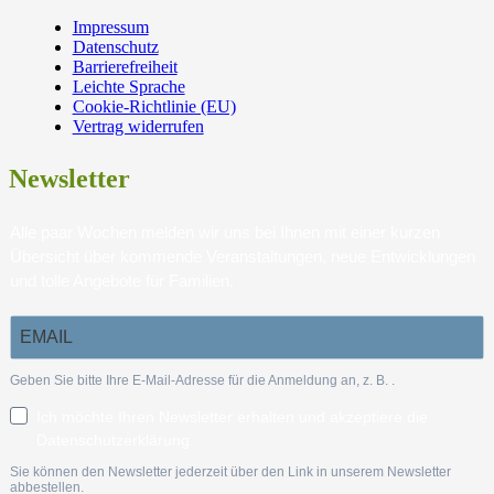
Impressum
Datenschutz
Barrierefreiheit
Leichte Sprache
Cookie-Richtlinie (EU)
Vertrag widerrufen
Newsletter
Alle paar Wochen melden wir uns bei Ihnen mit einer kurzen
Übersicht über kommende Veranstaltungen, neue Entwicklungen
und tolle Angebote für Familien.
Geben Sie bitte Ihre E-Mail-Adresse für die Anmeldung an, z. B.
.
Ich möchte Ihren Newsletter erhalten und akzeptiere die
Datenschutzerklärung.
Sie können den Newsletter jederzeit über den Link in unserem Newsletter
abbestellen.