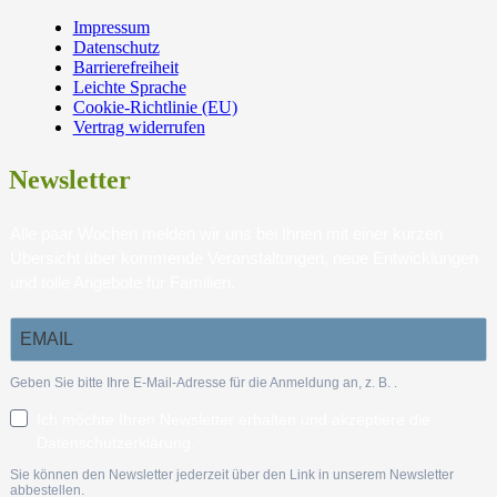
Impressum
Datenschutz
Barrierefreiheit
Leichte Sprache
Cookie-Richtlinie (EU)
Vertrag widerrufen
Newsletter
Alle paar Wochen melden wir uns bei Ihnen mit einer kurzen
Übersicht über kommende Veranstaltungen, neue Entwicklungen
und tolle Angebote für Familien.
Geben Sie bitte Ihre E-Mail-Adresse für die Anmeldung an, z. B.
.
Ich möchte Ihren Newsletter erhalten und akzeptiere die
Datenschutzerklärung.
Sie können den Newsletter jederzeit über den Link in unserem Newsletter
abbestellen.