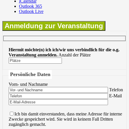
iCalendar
Outlook 365
Outlook Live
Anmeldung zur Veranstaltung
Hiermit möchte(n) ich ich/wir uns verbindlich für die o.g.
Veranstaltung anmelden.
Anzahl der Plätze
Persönliche Daten
Vorn- und Nachname
Bitte lasse 
Telefon
Bitte lasse 
E-Mail
Ich bin damit einverstanden, dass meine Adresse für interne
Zwecke gespeichert wird. Sie wird in keinem Fall Dritten
zugänglich gemacht.