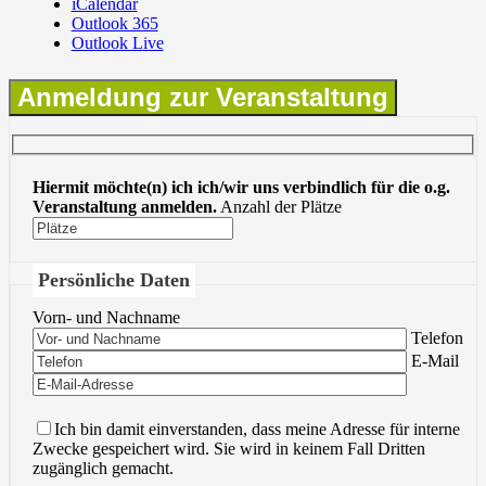
iCalendar
Outlook 365
Outlook Live
Anmeldung zur Veranstaltung
Hiermit möchte(n) ich ich/wir uns verbindlich für die o.g.
Veranstaltung anmelden.
Anzahl der Plätze
Persönliche Daten
Vorn- und Nachname
Bitte lasse 
Telefon
Bitte lasse 
E-Mail
Ich bin damit einverstanden, dass meine Adresse für interne
Zwecke gespeichert wird. Sie wird in keinem Fall Dritten
zugänglich gemacht.