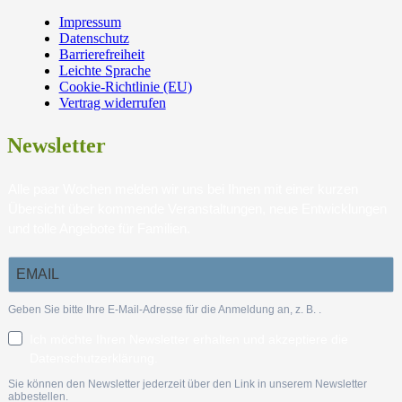
Impressum
Datenschutz
Barrierefreiheit
Leichte Sprache
Cookie-Richtlinie (EU)
Vertrag widerrufen
Newsletter
Alle paar Wochen melden wir uns bei Ihnen mit einer kurzen
Übersicht über kommende Veranstaltungen, neue Entwicklungen
und tolle Angebote für Familien.
Geben Sie bitte Ihre E-Mail-Adresse für die Anmeldung an, z. B.
.
Ich möchte Ihren Newsletter erhalten und akzeptiere die
Datenschutzerklärung.
Sie können den Newsletter jederzeit über den Link in unserem Newsletter
abbestellen.