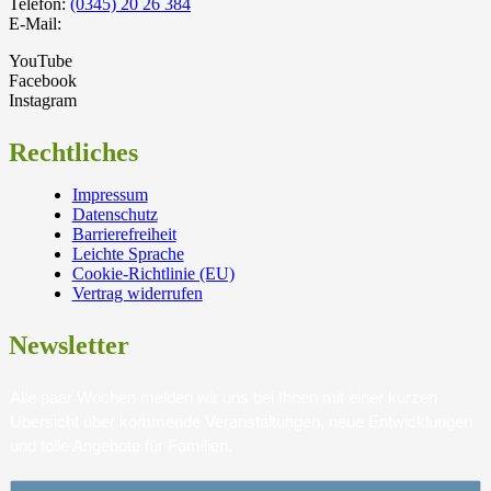
Telefon:
(0345) 20 26 384
E-Mail:
YouTube
Facebook
Instagram
Rechtliches
Impressum
Datenschutz
Barrierefreiheit
Leichte Sprache
Cookie-Richtlinie (EU)
Vertrag widerrufen
Newsletter
Alle paar Wochen melden wir uns bei Ihnen mit einer kurzen
Übersicht über kommende Veranstaltungen, neue Entwicklungen
und tolle Angebote für Familien.