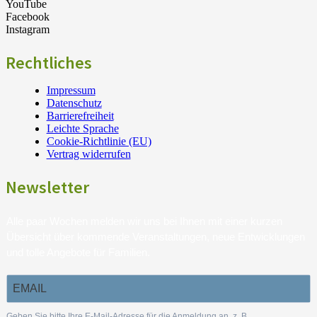
YouTube
Facebook
Instagram
Rechtliches
Impressum
Datenschutz
Barrierefreiheit
Leichte Sprache
Cookie-Richtlinie (EU)
Vertrag widerrufen
Newsletter
Alle paar Wochen melden wir uns bei Ihnen mit einer kurzen
Übersicht über kommende Veranstaltungen, neue Entwicklungen
und tolle Angebote für Familien.
Geben Sie bitte Ihre E-Mail-Adresse für die Anmeldung an, z. B.
.