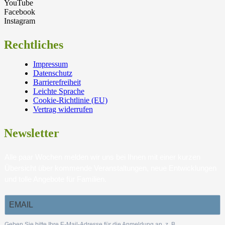
YouTube
Facebook
Instagram
Rechtliches
Impressum
Datenschutz
Barrierefreiheit
Leichte Sprache
Cookie-Richtlinie (EU)
Vertrag widerrufen
Newsletter
Alle paar Wochen melden wir uns bei Ihnen mit einer kurzen
Übersicht über kommende Veranstaltungen, neue Entwicklungen
und tolle Angebote für Familien.
Geben Sie bitte Ihre E-Mail-Adresse für die Anmeldung an, z. B.
.