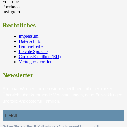
YouTube
Facebook
Instagram
Rechtliches
Impressum
Datenschutz
Barrierefreiheit
Leichte Sprache
Cookie-Richtlinie (EU)
Vertrag widerrufen
Newsletter
Alle paar Wochen melden wir uns bei Ihnen mit einer kurzen
Übersicht über kommende Veranstaltungen, neue Entwicklungen
und tolle Angebote für Familien.
Geben Sie bitte Ihre E-Mail-Adresse für die Anmeldung an, z. B.
.