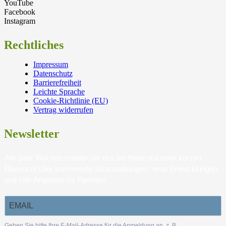
YouTube
Facebook
Instagram
Rechtliches
Impressum
Datenschutz
Barrierefreiheit
Leichte Sprache
Cookie-Richtlinie (EU)
Vertrag widerrufen
Newsletter
Alle paar Wochen melden wir uns bei Ihnen mit einer kurzen
Übersicht über kommende Veranstaltungen, neue Entwicklungen
und tolle Angebote für Familien.
Geben Sie bitte Ihre E-Mail-Adresse für die Anmeldung an, z. B.
.