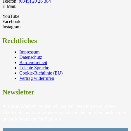
Telefon:
(0345) 20 26 384
E-Mail:
YouTube
Facebook
Instagram
Rechtliches
Impressum
Datenschutz
Barrierefreiheit
Leichte Sprache
Cookie-Richtlinie (EU)
Vertrag widerrufen
Newsletter
Alle paar Wochen melden wir uns bei Ihnen mit einer kurzen
Übersicht über kommende Veranstaltungen, neue Entwicklungen
und tolle Angebote für Familien.