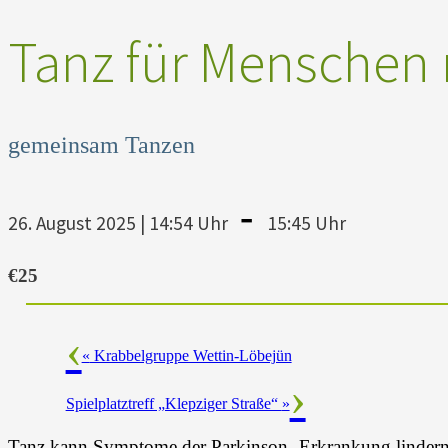
Tanz für Menschen 
gemeinsam Tanzen
-
26. August 2025 | 14:54 Uhr
15:45 Uhr
€25
«
Krabbelgruppe Wettin-Löbejün
Spielplatztreff „Klepziger Straße“
»
Tanz kann Symptome der Parkinson- Erkrankung lindern u