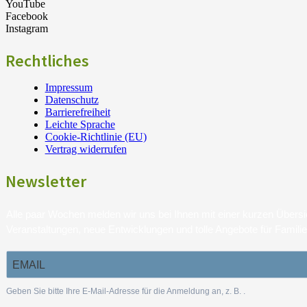
YouTube
Facebook
Instagram
Rechtliches
Impressum
Datenschutz
Barrierefreiheit
Leichte Sprache
Cookie-Richtlinie (EU)
Vertrag widerrufen
Newsletter
Alle paar Wochen melden wir uns bei Ihnen mit einer kurzen Über
Veranstaltungen, neue Entwicklungen und tolle Angebote für Famili
Geben Sie bitte Ihre E-Mail-Adresse für die Anmeldung an, z. B.
.