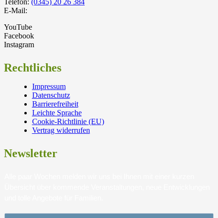
Telefon:
(0345) 20 26 384
E-Mail:
YouTube
Facebook
Instagram
Rechtliches
Impressum
Datenschutz
Barrierefreiheit
Leichte Sprache
Cookie-Richtlinie (EU)
Vertrag widerrufen
Newsletter
Alle paar Wochen melden wir uns bei Ihnen mit einer kurzen
Übersicht über kommende Veranstaltungen, neue Entwicklungen
und tolle Angebote für Familien.