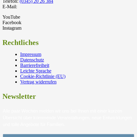
Telefon:
(0345) 20 26 384
E-Mail:
YouTube
Facebook
Instagram
Rechtliches
Impressum
Datenschutz
Barrierefreiheit
Leichte Sprache
Cookie-Richtlinie (EU)
Vertrag widerrufen
Newsletter
Alle paar Wochen melden wir uns bei Ihnen mit einer kurzen
Übersicht über kommende Veranstaltungen, neue Entwicklungen
und tolle Angebote für Familien.