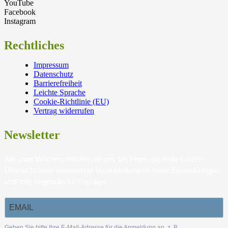
YouTube
Facebook
Instagram
Rechtliches
Impressum
Datenschutz
Barrierefreiheit
Leichte Sprache
Cookie-Richtlinie (EU)
Vertrag widerrufen
Newsletter
Alle paar Wochen melden wir uns bei Ihnen mit einer kurzen
Übersicht über kommende Veranstaltungen, neue Entwicklungen
und tolle Angebote für Familien.
Geben Sie bitte Ihre E-Mail-Adresse für die Anmeldung an, z. B.
.