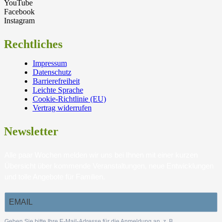
YouTube
Facebook
Instagram
Rechtliches
Impressum
Datenschutz
Barrierefreiheit
Leichte Sprache
Cookie-Richtlinie (EU)
Vertrag widerrufen
Newsletter
Alle paar Wochen melden wir uns bei Ihnen mit einer kurzen
Übersicht über kommende Veranstaltungen, neue Entwicklungen
und tolle Angebote für Familien.
Geben Sie bitte Ihre E-Mail-Adresse für die Anmeldung an, z. B.
.