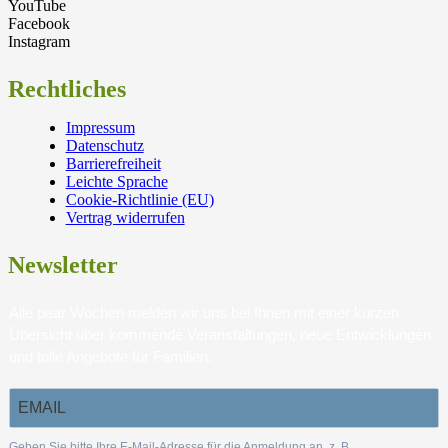
YouTube
Facebook
Instagram
Rechtliches
Impressum
Datenschutz
Barrierefreiheit
Leichte Sprache
Cookie-Richtlinie (EU)
Vertrag widerrufen
Newsletter
Alle paar Wochen melden wir uns bei Ihnen mit einer kurzen
Übersicht über kommende Veranstaltungen, neue Entwicklungen
und tolle Angebote für Familien.
Geben Sie bitte Ihre E-Mail-Adresse für die Anmeldung an, z. B.
.