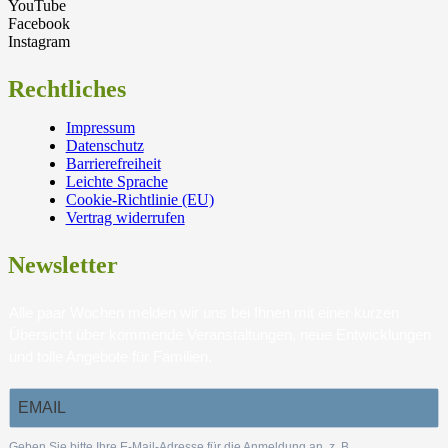
YouTube
Facebook
Instagram
Rechtliches
Impressum
Datenschutz
Barrierefreiheit
Leichte Sprache
Cookie-Richtlinie (EU)
Vertrag widerrufen
Newsletter
Alle paar Wochen melden wir uns bei Ihnen mit einer kurzen
Übersicht über kommende Veranstaltungen, neue Entwicklungen
und tolle Angebote für Familien.
Geben Sie bitte Ihre E-Mail-Adresse für die Anmeldung an, z. B.
.