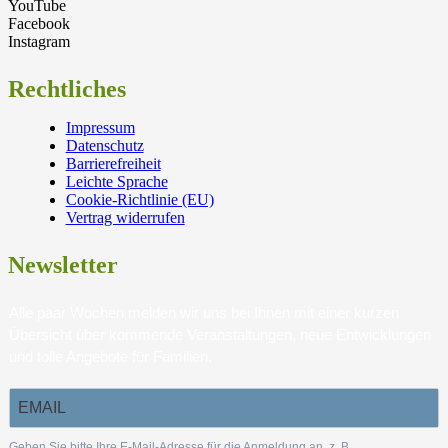
YouTube
Facebook
Instagram
Rechtliches
Impressum
Datenschutz
Barrierefreiheit
Leichte Sprache
Cookie-Richtlinie (EU)
Vertrag widerrufen
Newsletter
Alle paar Wochen melden wir uns bei Ihnen mit einer kurzen
Übersicht über kommende Veranstaltungen, neue Entwicklungen
und tolle Angebote für Familien.
Geben Sie bitte Ihre E-Mail-Adresse für die Anmeldung an, z. B.
.