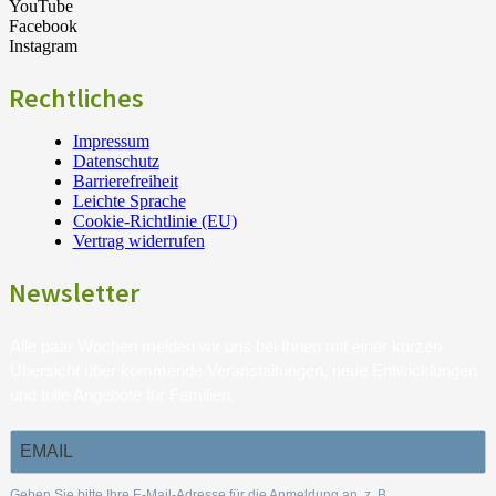
YouTube
Facebook
Instagram
Rechtliches
Impressum
Datenschutz
Barrierefreiheit
Leichte Sprache
Cookie-Richtlinie (EU)
Vertrag widerrufen
Newsletter
Alle paar Wochen melden wir uns bei Ihnen mit einer kurzen
Übersicht über kommende Veranstaltungen, neue Entwicklungen
und tolle Angebote für Familien.
Geben Sie bitte Ihre E-Mail-Adresse für die Anmeldung an, z. B.
.