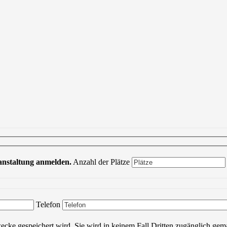
ranstaltung anmelden.
Anzahl der Plätze
Bitte lasse dieses Feld leer.
Telefon
wecke gespeichert wird. Sie wird in keinem Fall Dritten zugänglich gem