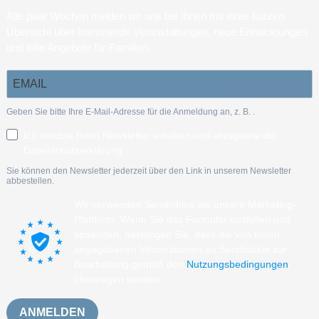
Alle paar Wochen melden wir uns bei Ihnen mit einer kurzen
Übersicht über kommende Veranstaltungen, neue Entwicklungen
und tolle Angebote für Familien.
Geben Sie bitte Ihre E-Mail-Adresse für die Anmeldung an, z. B.
.
Ich möchte Ihren Newsletter erhalten und akzeptiere die
Datenschutzerklärung.
Sie können den Newsletter jederzeit über den Link in unserem Newsletter
abbestellen.
Wir verwenden Sendinblue als unsere Marketing-
Plattform. Wenn Sie das Formular ausfüllen und
absenden, bestätigen Sie, dass die von Ihnen
angegebenen Informationen an Sendinblue zur
Bearbeitung gemäß den
Nutzungsbedingungen
übertragen werden.
ANMELDEN