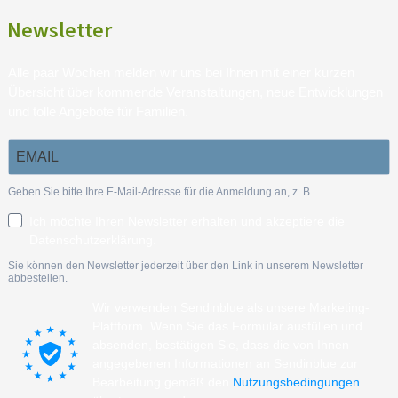
Newsletter
Alle paar Wochen melden wir uns bei Ihnen mit einer kurzen
Übersicht über kommende Veranstaltungen, neue Entwicklungen
und tolle Angebote für Familien.
Geben Sie bitte Ihre E-Mail-Adresse für die Anmeldung an, z. B.
.
Ich möchte Ihren Newsletter erhalten und akzeptiere die
Datenschutzerklärung.
Sie können den Newsletter jederzeit über den Link in unserem Newsletter
abbestellen.
Wir verwenden Sendinblue als unsere Marketing-
Plattform. Wenn Sie das Formular ausfüllen und
absenden, bestätigen Sie, dass die von Ihnen
angegebenen Informationen an Sendinblue zur
Bearbeitung gemäß den
Nutzungsbedingungen