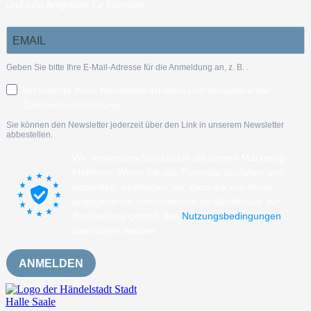
und tolle Angebote für Familien.
Geben Sie bitte Ihre E-Mail-Adresse für die Anmeldung an, z. B.
.
Ich möchte Ihren Newsletter erhalten und akzeptiere die
Datenschutzerklärung.
Sie können den Newsletter jederzeit über den Link in unserem Newsletter
abbestellen.
Wir verwenden Sendinblue als unsere Marketing-
Plattform. Wenn Sie das Formular ausfüllen und
absenden, bestätigen Sie, dass die von Ihnen
angegebenen Informationen an Sendinblue zur
Bearbeitung gemäß den
Nutzungsbedingungen
übertragen werden.
ANMELDEN