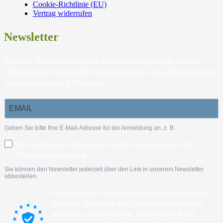
Cookie-Richtlinie (EU)
Vertrag widerrufen
Newsletter
Alle paar Wochen melden wir uns bei Ihnen mit einer kurzen
Übersicht über kommende Veranstaltungen, neue Entwicklungen
und tolle Angebote für Familien.
Geben Sie bitte Ihre E-Mail-Adresse für die Anmeldung an, z. B.
.
Ich möchte Ihren Newsletter erhalten und akzeptiere die
Datenschutzerklärung.
Sie können den Newsletter jederzeit über den Link in unserem Newsletter
abbestellen.
Wir verwenden Sendinblue als unsere Marketing-
Plattform. Wenn Sie das Formular ausfüllen und
absenden, bestätigen Sie, dass die von Ihnen