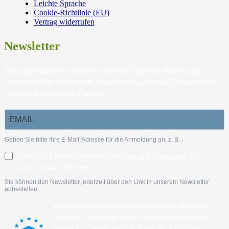
Leichte Sprache
Cookie-Richtlinie (EU)
Vertrag widerrufen
Newsletter
Alle paar Wochen melden wir uns bei Ihnen mit einer kurzen
Übersicht über kommende Veranstaltungen, neue Entwicklungen
und tolle Angebote für Familien.
Geben Sie bitte Ihre E-Mail-Adresse für die Anmeldung an, z. B.
.
Ich möchte Ihren Newsletter erhalten und akzeptiere die
Datenschutzerklärung.
Sie können den Newsletter jederzeit über den Link in unserem Newsletter
abbestellen.
Wir verwenden Sendinblue als unsere Marketing-
Plattform. Wenn Sie das Formular ausfüllen und
absenden, bestätigen Sie, dass die von Ihnen