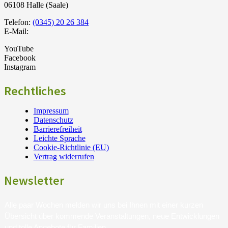
06108 Halle (Saale)
Telefon:
(0345) 20 26 384
E-Mail:
YouTube
Facebook
Instagram
Rechtliches
Impressum
Datenschutz
Barrierefreiheit
Leichte Sprache
Cookie-Richtlinie (EU)
Vertrag widerrufen
Newsletter
Alle paar Wochen melden wir uns bei Ihnen mit einer kurzen
Übersicht über kommende Veranstaltungen, neue Entwicklungen
und tolle Angebote für Familien.