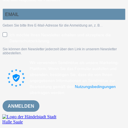
Geben Sie bitte Ihre E-Mail-Adresse für die Anmeldung an, z. B.
.
Ich möchte Ihren Newsletter erhalten und akzeptiere die
Datenschutzerklärung.
Sie können den Newsletter jederzeit über den Link in unserem Newsletter
abbestellen.
Wir verwenden Sendinblue als unsere Marketing-
Plattform. Wenn Sie das Formular ausfüllen und
absenden, bestätigen Sie, dass die von Ihnen
angegebenen Informationen an Sendinblue zur
Bearbeitung gemäß den
Nutzungsbedingungen
übertragen werden.
ANMELDEN