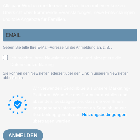
Alle paar Wochen melden wir uns bei Ihnen mit einer kurzen
Übersicht über kommende Veranstaltungen, neue Entwicklungen
und tolle Angebote für Familien.
Geben Sie bitte Ihre E-Mail-Adresse für die Anmeldung an, z. B.
.
Ich möchte Ihren Newsletter erhalten und akzeptiere die
Datenschutzerklärung.
Sie können den Newsletter jederzeit über den Link in unserem Newsletter
abbestellen.
Wir verwenden Sendinblue als unsere Marketing-
Plattform. Wenn Sie das Formular ausfüllen und
absenden, bestätigen Sie, dass die von Ihnen
angegebenen Informationen an Sendinblue zur
Bearbeitung gemäß den
Nutzungsbedingungen
übertragen werden.
ANMELDEN