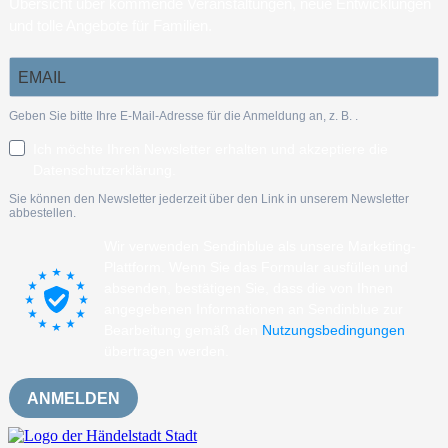
Übersicht über kommende Veranstaltungen, neue Entwicklungen
und tolle Angebote für Familien.
Geben Sie bitte Ihre E-Mail-Adresse für die Anmeldung an, z. B.
.
Ich möchte Ihren Newsletter erhalten und akzeptiere die
Datenschutzerklärung.
Sie können den Newsletter jederzeit über den Link in unserem Newsletter
abbestellen.
Wir verwenden Sendinblue als unsere Marketing-
Plattform. Wenn Sie das Formular ausfüllen und
absenden, bestätigen Sie, dass die von Ihnen
angegebenen Informationen an Sendinblue zur
Bearbeitung gemäß den
Nutzungsbedingungen
übertragen werden.
ANMELDEN