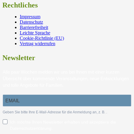
Rechtliches
Impressum
Datenschutz
Barrierefreiheit
Leichte Sprache
Cookie-Richtlinie (EU)
Vertrag widerrufen
Newsletter
Alle paar Wochen melden wir uns bei Ihnen mit einer kurzen
Übersicht über kommende Veranstaltungen, neue Entwicklungen
und tolle Angebote für Familien.
Geben Sie bitte Ihre E-Mail-Adresse für die Anmeldung an, z. B.
.
Ich möchte Ihren Newsletter erhalten und akzeptiere die
Datenschutzerklärung.