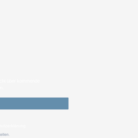
sicht über kommende
en.
hutzerklärung.
ellen.