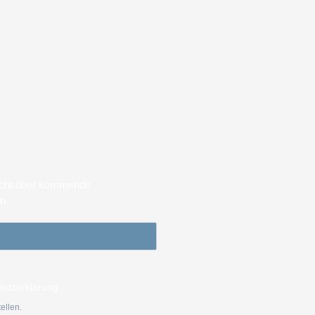
sicht über kommende
en.
hutzerklärung.
ellen.