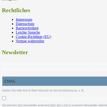
Rechtliches
Impressum
Datenschutz
Barrierefreiheit
Leichte Sprache
Cookie-Richtlinie (EU)
Vertrag widerrufen
Newsletter
Alle paar Wochen melden wir uns bei Ihnen mit einer kurzen Über
Veranstaltungen, neue Entwicklungen und tolle Angebote für Famili
Geben Sie bitte Ihre E-Mail-Adresse für die Anmeldung an, z. B.
.
Ich möchte Ihren Newsletter erhalten und akzeptiere die Datensc
Sie können den Newsletter jederzeit über den Link in unserem Newsletter abbest