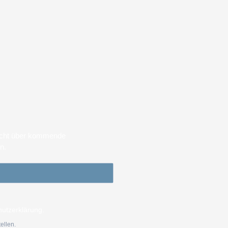
sicht über kommende
en.
hutzerklärung.
ellen.