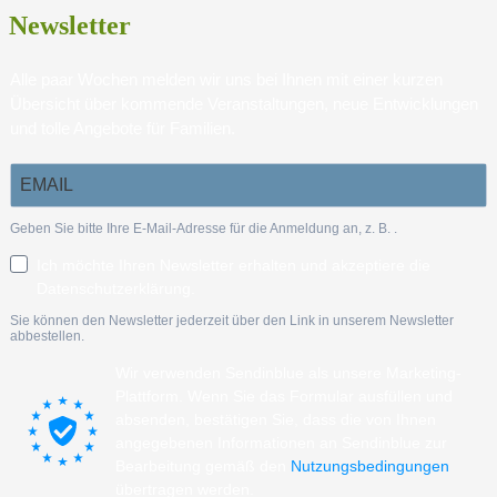
Newsletter
Alle paar Wochen melden wir uns bei Ihnen mit einer kurzen
Übersicht über kommende Veranstaltungen, neue Entwicklungen
und tolle Angebote für Familien.
Geben Sie bitte Ihre E-Mail-Adresse für die Anmeldung an, z. B.
.
Ich möchte Ihren Newsletter erhalten und akzeptiere die
Datenschutzerklärung.
Sie können den Newsletter jederzeit über den Link in unserem Newsletter
abbestellen.
Wir verwenden Sendinblue als unsere Marketing-
Plattform. Wenn Sie das Formular ausfüllen und
absenden, bestätigen Sie, dass die von Ihnen
angegebenen Informationen an Sendinblue zur
Bearbeitung gemäß den
Nutzungsbedingungen
übertragen werden.