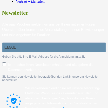
Vertrag widerrufen
Newsletter
Alle paar Wochen melden wir uns bei Ihnen mit einer kurzen
Übersicht über kommende Veranstaltungen, neue Entwicklungen
und tolle Angebote für Familien.
Geben Sie bitte Ihre E-Mail-Adresse für die Anmeldung an, z. B.
.
Ich möchte Ihren Newsletter erhalten und akzeptiere die
Datenschutzerklärung.
Sie können den Newsletter jederzeit über den Link in unserem Newsletter
abbestellen.
Wir verwenden Sendinblue als unsere Marketing-
Plattform. Wenn Sie das Formular ausfüllen und
absenden, bestätigen Sie, dass die von Ihnen
angegebenen Informationen an Sendinblue zur