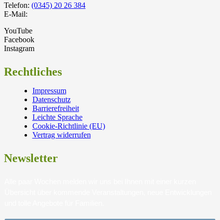
Telefon:
(0345) 20 26 384
E-Mail:
YouTube
Facebook
Instagram
Rechtliches
Impressum
Datenschutz
Barrierefreiheit
Leichte Sprache
Cookie-Richtlinie (EU)
Vertrag widerrufen
Newsletter
Alle paar Wochen melden wir uns bei Ihnen mit einer kurzen
Übersicht über kommende Veranstaltungen, neue Entwicklungen
und tolle Angebote für Familien.