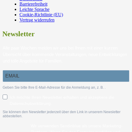
Barrierefreiheit
Leichte Sprache
Cookie-Richtlinie (EU)
Vertrag widerrufen
Newsletter
Alle paar Wochen melden wir uns bei Ihnen mit einer kurzen
Übersicht über kommende Veranstaltungen, neue Entwicklungen
und tolle Angebote für Familien.
Geben Sie bitte Ihre E-Mail-Adresse für die Anmeldung an, z. B.
.
Ich möchte Ihren Newsletter erhalten und akzeptiere die
Datenschutzerklärung.
Sie können den Newsletter jederzeit über den Link in unserem Newsletter
abbestellen.
Wir verwenden Sendinblue als unsere Marketing-
Plattform. Wenn Sie das Formular ausfüllen und