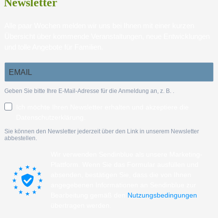
Newsletter
Alle paar Wochen melden wir uns bei Ihnen mit einer kurzen
Übersicht über kommende Veranstaltungen, neue Entwicklungen
und tolle Angebote für Familien.
Geben Sie bitte Ihre E-Mail-Adresse für die Anmeldung an, z. B.
.
Ich möchte Ihren Newsletter erhalten und akzeptiere die
Datenschutzerklärung.
Sie können den Newsletter jederzeit über den Link in unserem Newsletter
abbestellen.
Wir verwenden Sendinblue als unsere Marketing-
Plattform. Wenn Sie das Formular ausfüllen und
absenden, bestätigen Sie, dass die von Ihnen
angegebenen Informationen an Sendinblue zur
Bearbeitung gemäß den
Nutzungsbedingungen
übertragen werden.