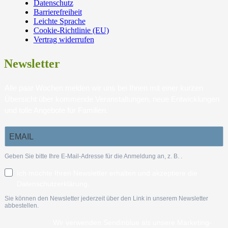
Datenschutz
Barrierefreiheit
Leichte Sprache
Cookie-Richtlinie (EU)
Vertrag widerrufen
Newsletter
Alle paar Wochen melden wir uns bei Ihnen mit einer kurzen
Übersicht über kommende Veranstaltungen, neue Entwicklungen
und tolle Angebote für Familien.
Geben Sie bitte Ihre E-Mail-Adresse für die Anmeldung an, z. B.
.
Ich möchte Ihren Newsletter erhalten und akzeptiere die
Datenschutzerklärung.
Sie können den Newsletter jederzeit über den Link in unserem Newsletter
abbestellen.
Wir verwenden Sendinblue als unsere Marketing-