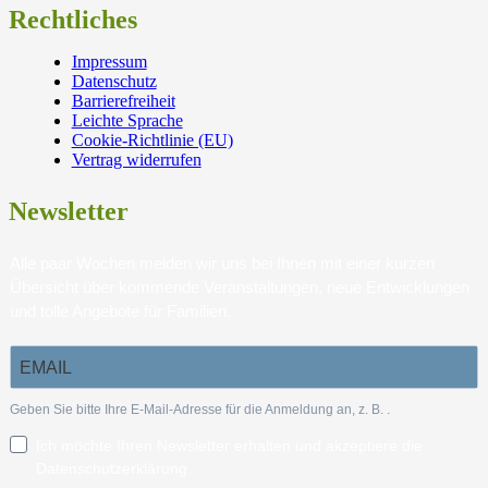
Rechtliches
Impressum
Datenschutz
Barrierefreiheit
Leichte Sprache
Cookie-Richtlinie (EU)
Vertrag widerrufen
Newsletter
Alle paar Wochen melden wir uns bei Ihnen mit einer kurzen
Übersicht über kommende Veranstaltungen, neue Entwicklungen
und tolle Angebote für Familien.
Geben Sie bitte Ihre E-Mail-Adresse für die Anmeldung an, z. B.
.
Ich möchte Ihren Newsletter erhalten und akzeptiere die
Datenschutzerklärung.