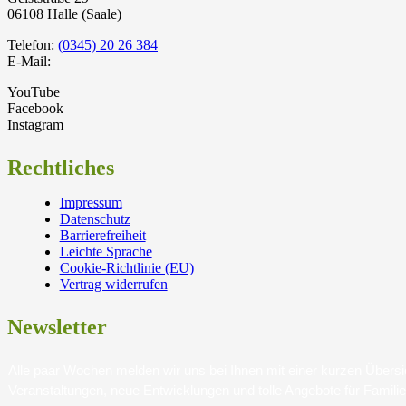
06108 Halle (Saale)
Telefon:
(0345) 20 26 384
E-Mail:
YouTube
Facebook
Instagram
Rechtliches
Impressum
Datenschutz
Barrierefreiheit
Leichte Sprache
Cookie-Richtlinie (EU)
Vertrag widerrufen
Newsletter
Alle paar Wochen melden wir uns bei Ihnen mit einer kurzen Über
Veranstaltungen, neue Entwicklungen und tolle Angebote für Famili