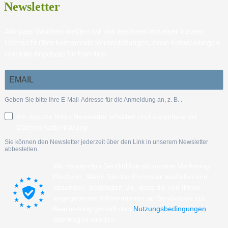
Newsletter
Alle paar Wochen melden wir uns bei Ihnen mit einer kurzen
Übersicht über kommende Veranstaltungen, neue Entwicklungen
und tolle Angebote für Familien.
Geben Sie bitte Ihre E-Mail-Adresse für die Anmeldung an, z. B.
.
Ich möchte Ihren Newsletter erhalten und akzeptiere die
Datenschutzerklärung.
Sie können den Newsletter jederzeit über den Link in unserem Newsletter
abbestellen.
Wir verwenden Sendinblue als unsere Marketing-
Plattform. Wenn Sie das Formular ausfüllen und
absenden, bestätigen Sie, dass die von Ihnen
angegebenen Informationen an Sendinblue zur
Bearbeitung gemäß den
Nutzungsbedingungen
übertragen werden.